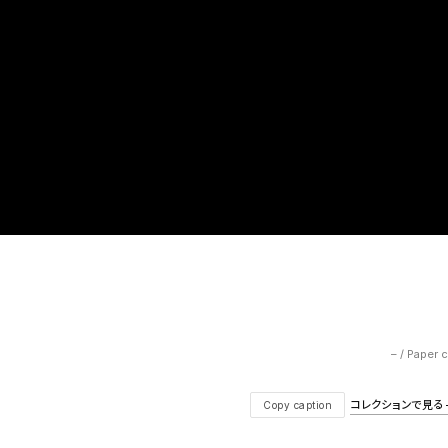
– / Paper 
コレクションで見る — V
Copy caption