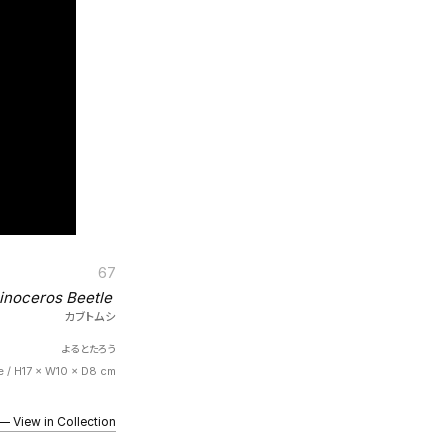
67
inoceros Beetle
カブトムシ
よるとたろう
e / H17 × W10 × D8 cm
iew in Collection