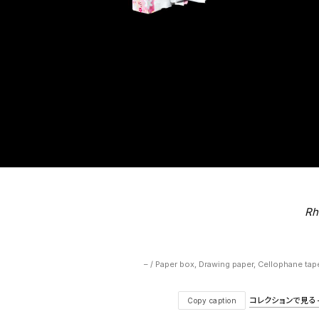
Rh
– / Paper box, Drawing paper, Cellophane tap
コレクションで見る — V
Copy caption