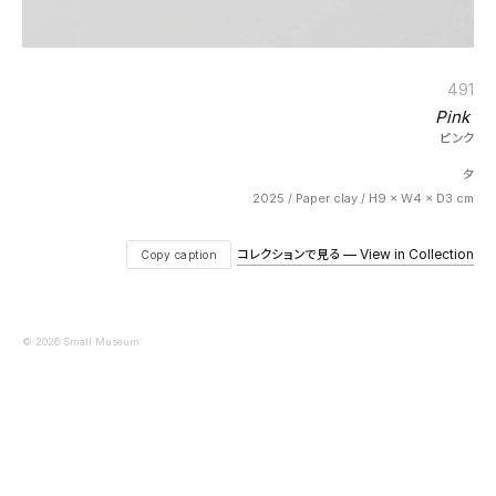
491
Pink
ピンク
夕
2025 / Paper clay / H9 × W4 × D3 cm
コレクションで見る — View in Collection
Copy caption
© 2026 Small Museum