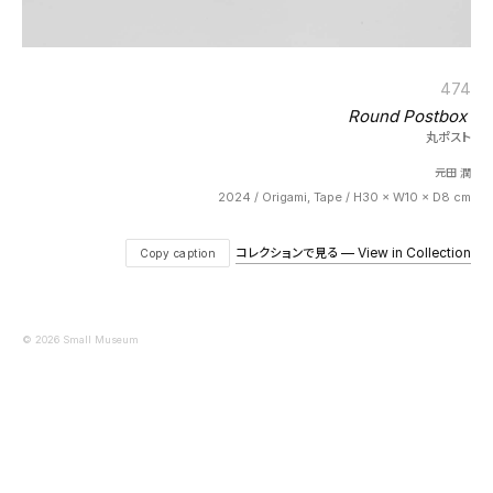
474
Round Postbox
丸ポスト
元田 潤
2024 / Origami, Tape / H30 × W10 × D8 cm
コレクションで見る — View in Collection
Copy caption
© 2026 Small Museum