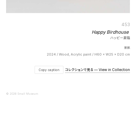
453
Happy Birdhouse
ハッピー巣箱
果帆
2024 / Wood, Acrylic paint / H60 × W25 × D20 cm
コレクションで見る — View in Collection
Copy caption
© 2026 Small Museum