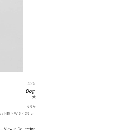
425
Dog
犬
ゆうか
ay / H15 × W15 × D8 cm
iew in Collection