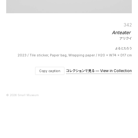
342
Anteater
アリクイ
よるとたろう
2023 / Tile sticker, Paper bag, Wrapping paper / H20 × W74 × D17 cm
コレクションで見る — View in Collection
Copy caption
© 2026 Small Museum