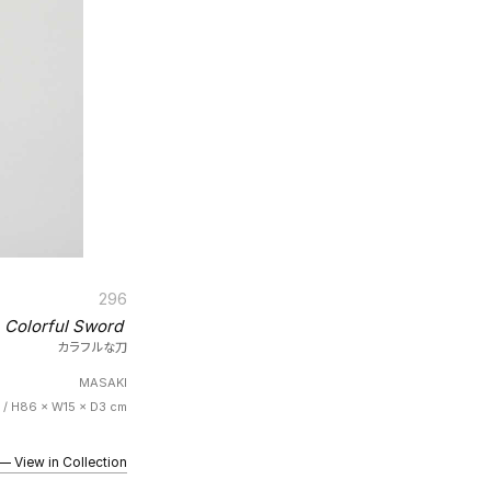
296
Colorful Sword
カラフルな刀
MASAKI
e / H86 × W15 × D3 cm
iew in Collection