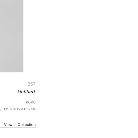
257
Untitled
KOKO
D / H35 × W15 × D15 cm
iew in Collection