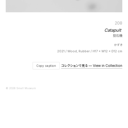
208
Catapult
投石機
かずき
2021 / Wood, Rubber / H17 × W12 × D12 cm
コレクションで見る — View in Collection
Copy caption
© 2026 Small Museum