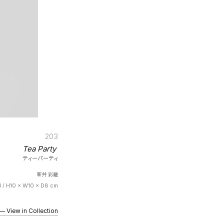
203
Tea Party
ティーパーティ
新井 彩羅
d / H10 × W10 × D8 cm
iew in Collection