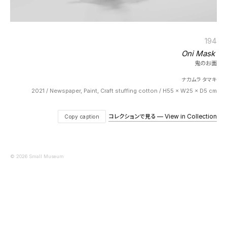
194
Oni Mask
鬼のお面
ナカムラ タマキ
2021 / Newspaper, Paint, Craft stuffing cotton / H55 × W25 × D5 cm
コレクションで見る — View in Collection
Copy caption
© 2026 Small Museum