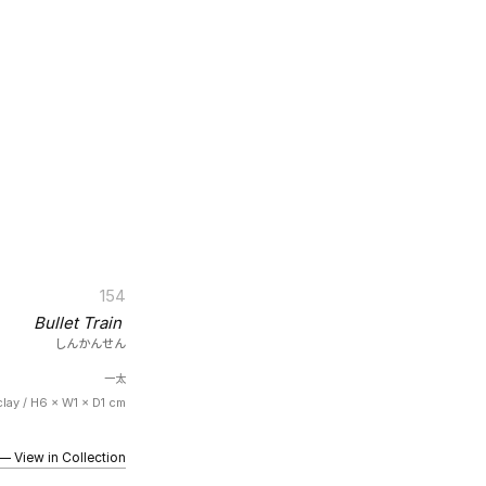
154
Bullet Train
しんかんせん
一太
lay / H6 × W1 × D1 cm
iew in Collection